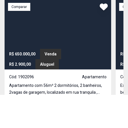
Comparar
Co
R$ 650.000,00
Venda
R$ 
R$ 2.900,00
Aluguel
R$ 
Cód:
1902096
Apartamento
Cód
Apartamento com 56m² 2 dormitórios, 2 banheiros,
Exce
2vagas de garagem, localizado em rua tranquila ,
bem 
próximo ao Shopping Vila Olímpia, supermercado,
saca
padaria, farmácia e casa lotérica. Próximo ao Insper e
Vila Olímpia, São Paulo - SP
cond
Vila
Anhembi Morumbi!
Loca
cida
55
m²
2
2
2
72