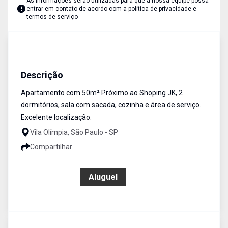
As informações serão utilizadas para que a nossa equipe possa
entrar em contato de acordo com a
política de privacidade e
termos de serviço
Apartamento
Aluguel
Cód:
1902962
Descrição
Apartamento com 50m² Próximo ao Shoping JK, 2
dormitórios, sala com sacada, cozinha e área de serviço.
Excelente localização.
Vila Olímpia, São Paulo - SP
Compartilhar
R$ 2.400,00
Aluguel