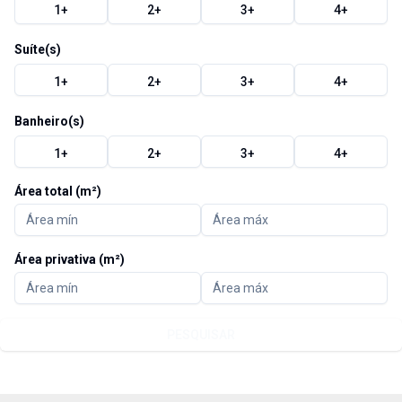
1
+
2
+
3
+
4
+
Suíte(s)
1
+
2
+
3
+
4
+
Banheiro(s)
1
+
2
+
3
+
4
+
Área total (m²)
Área privativa (m²)
PESQUISAR