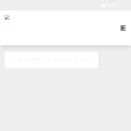
39547 J
APARTAMENTO NO BROOKLIN 110M²