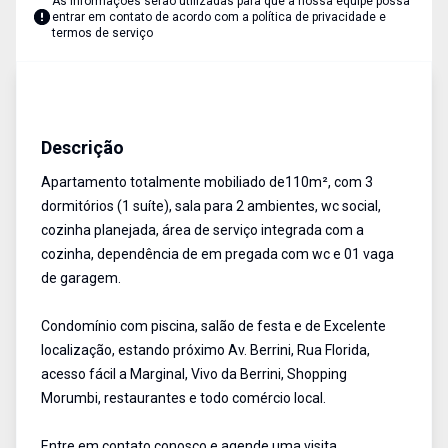
As informações serão utilizadas para que a nossa equipe possa
entrar em contato de acordo com a
política de privacidade e
termos de serviço
Apartamento
Venda
Cód:
1902422
Descrição
Apartamento totalmente mobiliado de110m², com 3
dormitórios (1 suíte), sala para 2 ambientes, wc social,
cozinha planejada, área de serviço integrada com a
cozinha, dependência de em pregada com wc e 01 vaga
de garagem.
Condomínio com piscina, salão de festa e de Excelente
localização, estando próximo Av. Berrini, Rua Florida,
acesso fácil a Marginal, Vivo da Berrini, Shopping
Morumbi, restaurantes e todo comércio local.
Entre em contato conosco e agende uma visita.