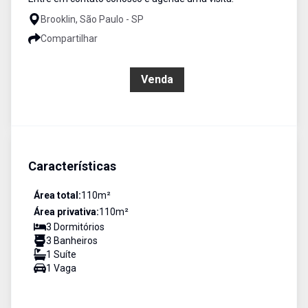
Brooklin, São Paulo - SP
Compartilhar
R$ 1.050.000,00
Venda
Características
Área total:
110
m²
Área privativa:
110
m²
3
Dormitório
s
3
Banheiro
s
1
Suíte
1
Vaga