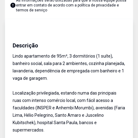
As informações serão utilizadas para que a nossa equipe possa
entrar em contato de acordo com a
política de privacidade e
termos de serviço
Apartamento
Venda
Cód:
1902715
Descrição
Lindo apartamento de 95m², 3 dormitórios (1 suíte),
banheiro social, sala para 2 ambientes, cozinha planejada,
lavanderia, dependência de empregada com banheiro e 1
vaga de garagem.
Localização privilegiada, estando numa das principais
ruas com intenso comércio local, com fácil acesso a
faculdades (INSPER e Anhembi Morumbi), avenidas (Faria
Lima, Hélio Pelegrino, Santo Amaro e Juscelino
Kubitschek), hospital Santa Paula, bancos e
supermercados.