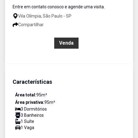
Entre em contato conosco e agende uma visita.
Vila Olímpia, São Paulo - SP
Compartilhar
R$ 950.000,00
Venda
Características
Área total:
95
m²
Área privativa:
95
m²
3
Dormitório
s
3
Banheiro
s
1
Suíte
1
Vaga