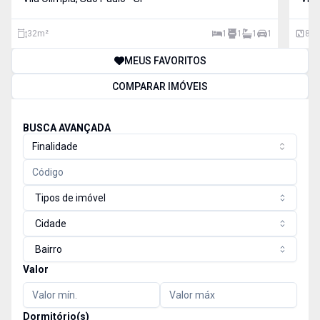
completo e segurança 24h, com monitoramento nas
áreas inter
32
m²
1
1
1
1
81
MEUS FAVORITOS
COMPARAR IMÓVEIS
BUSCA AVANÇADA
Finalidade
Tipos de imóvel
Cidade
Bairro
Valor
Dormitório(s)