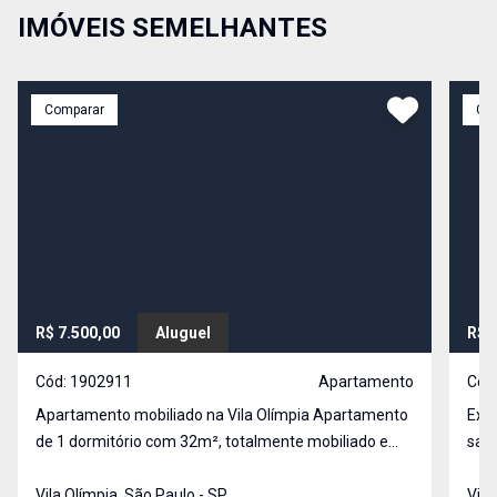
IMÓVEIS SEMELHANTES
Comparar
Co
R$ 7.500,00
Aluguel
R$ 
Cód:
1902911
Apartamento
Cód
Apartamento mobiliado na Vila Olímpia Apartamento
Exce
de 1 dormitório com 32m², totalmente mobiliado e
sala
planejado para oferecer conforto e qualidade em
saca
cada detalhe. O condomínio conta com lazer
Vila Olímpia, São Paulo - SP
vaga
Vila