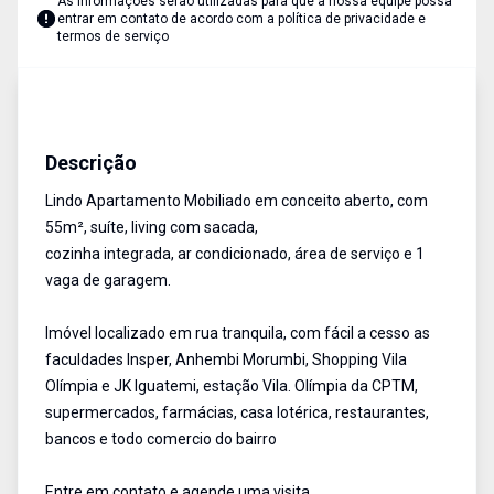
As informações serão utilizadas para que a nossa equipe possa
entrar em contato de acordo com a
política de privacidade e
termos de serviço
Apartamento
Aluguel
Cód:
1902484
Descrição
Lindo Apartamento Mobiliado em conceito aberto, com
55m², suíte, living com sacada,
cozinha integrada, ar condicionado, área de serviço e 1
vaga de garagem.
Imóvel localizado em rua tranquila, com fácil a cesso as
faculdades Insper, Anhembi Morumbi, Shopping Vila
Olímpia e JK Iguatemi, estação Vila. Olímpia da CPTM,
supermercados, farmácias, casa lotérica, restaurantes,
bancos e todo comercio do bairro
Entre em contato e agende uma visita.