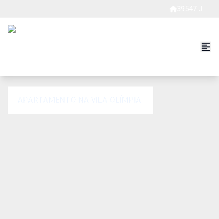
39547 J
APARTAMENTO NA VILA OLÍMPIA.