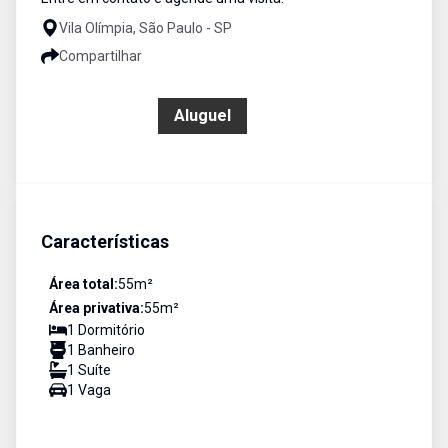
Vila Olímpia, São Paulo - SP
Compartilhar
R$ 4.600,00
Aluguel
Características
Área total:
55
m²
Área privativa:
55
m²
1
Dormitório
1
Banheiro
1
Suíte
1
Vaga