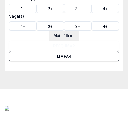
1
+
2
+
3
+
4
+
Vaga(s)
1
+
2
+
3
+
4
+
Mais filtros
PESQUISAR
LIMPAR