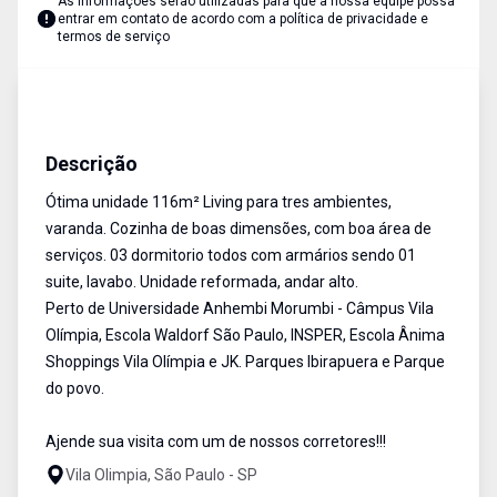
As informações serão utilizadas para que a nossa equipe possa
entrar em contato de acordo com a
política de privacidade e
termos de serviço
Apartamento
Venda
Cód:
1902590
Descrição
Ótima unidade 116m² Living para tres ambientes,
varanda. Cozinha de boas dimensões, com boa área de
serviços. 03 dormitorio todos com armários sendo 01
suite, lavabo. Unidade reformada, andar alto.
Perto de Universidade Anhembi Morumbi - Câmpus Vila
Olímpia, Escola Waldorf São Paulo, INSPER, Escola Ânima
Shoppings Vila Olímpia e JK. Parques Ibirapuera e Parque
do povo.
Ajende sua visita com um de nossos corretores!!!
Vila Olimpia, São Paulo - SP