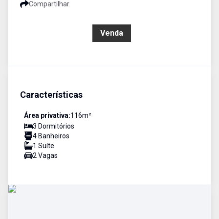
Compartilhar
R$ 2.400.000,00
Venda
Características
Área privativa:
116
m²
3
Dormitório
s
4
Banheiro
s
1
Suíte
2
Vaga
s