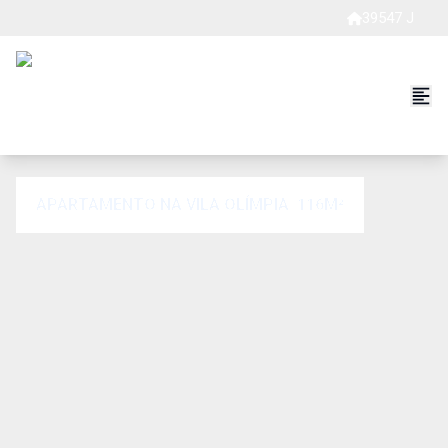
39547 J
APARTAMENTO NA VILA OLÍMPIA. 116M²