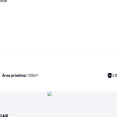
sita!
Área privativa:
120
m²
2
B
GAR