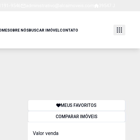
91191-9546
administrativo@alcaimoveis.com
39547 J
OME
SOBRE NÓS
BUSCAR IMÓVEL
CONTATO
MEUS FAVORITOS
COMPARAR IMÓVEIS
Valor venda