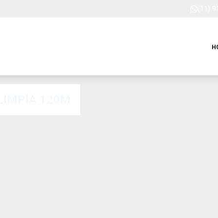
(11) 
H
LIMPÍA 120M