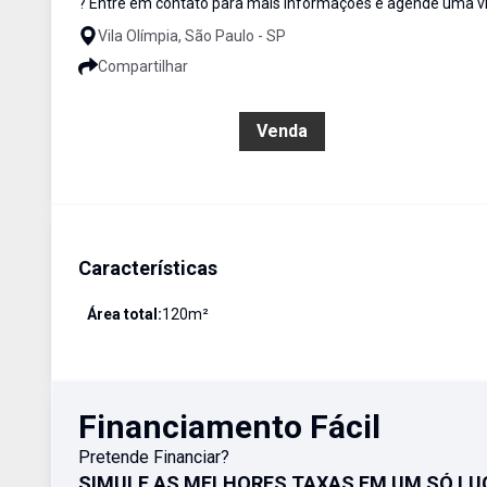
? Entre em contato para mais informações e agende uma vi
Vila Olímpia, São Paulo - SP
Compartilhar
R$ 1.480.000,00
Venda
Características
Área total:
120
m²
Financiamento Fácil
Pretende Financiar?
SIMULE AS MELHORES TAXAS EM UM SÓ LU