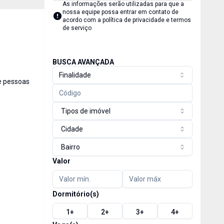
As informações serão utilizadas para que a
nossa equipe possa entrar em contato de
acordo com a
política de privacidade e termos
de serviço
BUSCA AVANÇADA
Finalidade
e pessoas
Tipos de imóvel
Cidade
Bairro
Valor
Dormitório(s)
1
+
2
+
3
+
4
+