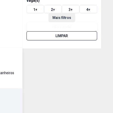
Vaga(s)
1
+
2
+
3
+
4
+
Mais filtros
PESQUISAR
LIMPAR
anheiro
s