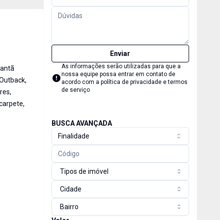
Enviar
As informações serão utilizadas para que a
tantã
nossa equipe possa entrar em contato de
 Outback,
acordo com a
política de privacidade e termos
de serviço
res,
carpete,
BUSCA AVANÇADA
Finalidade
Tipos de imóvel
Cidade
Bairro