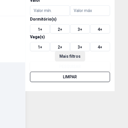
Valor
Dormitório(s)
1
+
2
+
3
+
4
+
Vaga(s)
1
+
2
+
3
+
4
+
Mais filtros
PESQUISAR
LIMPAR