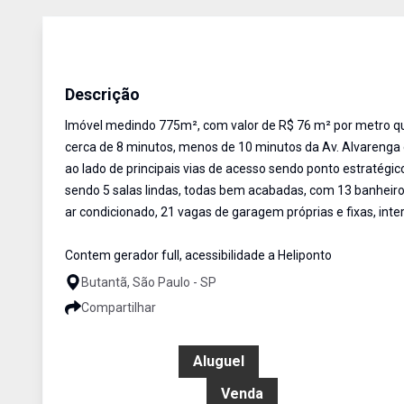
Salas/Conjuntos
Venda e Aluguel
Cód:
1902803
Descrição
Imóvel medindo 775m², com valor de R$ 76 m² por metro q
cerca de 8 minutos, menos de 10 minutos da Av. Alvarenga
ao lado de principais vias de acesso sendo ponto estratégic
sendo 5 salas lindas, todas bem acabadas, com 13 banheiros
ar condicionado, 21 vagas de garagem próprias e fixas, inter
Contem gerador full, acessibilidade a Heliponto
Butantã, São Paulo - SP
Compartilhar
R$ 58.125,00
Aluguel
R$ 11.625.000,00
Venda