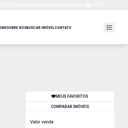
91191-9546
administrativo@alcaimoveis.com
39547 J
OME
SOBRE NÓS
BUSCAR IMÓVEL
CONTATO
MEUS FAVORITOS
COMPARAR IMÓVEIS
Valor venda