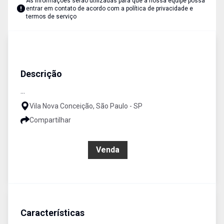
As informações serão utilizadas para que a nossa equipe possa
entrar em contato de acordo com a
política de privacidade e
termos de serviço
Salas/Conjuntos
Venda
Cód:
1902574
Descrição
...
Vila Nova Conceição, São Paulo - SP
Compartilhar
R$ 420.000,00
Venda
Características