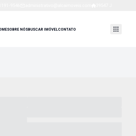
91191-9546
administrativo@alcaimoveis.com
39547 J
OME
SOBRE NÓS
BUSCAR IMÓVEL
CONTATO