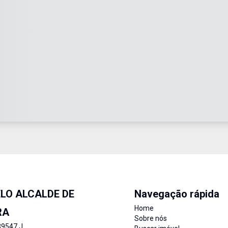
LO ALCALDE DE
Navegação rápida
Home
RA
Sobre nós
39547 J